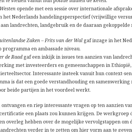
 te stellen vanuit hun positie binnen de keten.
 Westen
opende met een sessie over internationale afsprak
n het Nederlands handelingsperspectief (vrijwillige vers
d aan landrechten, landgebruik en de daaraan gekoppelde
uitenlandse Zaken – Frits van der Wal
gaf inzage in het Ned
op programma en ambassade niveau.
er de Raad
gaf een inkijk in issues ten aanzien van landre
rking met investeerders en gemeenschappen in Ethiopië
erteeltsector. Interessante insteek vanuit hun context-sens
mma is dat een goede verstandhouding en samenwerking
r beide partijen in het voordeel werkt.
 ontvangen en riep interessante vragen op ten aanzien va
certificatie een plaats zou kunnen krijgen. De werkgroep 
len overleg hebben over de mogelijke vervolgstappen om 
landrechten verder in te zetten om hier vorm aan te geven