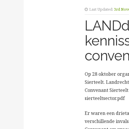
Last Updated:
3rd Nov
LANDdi
kennis
convena
Op 28 oktober orga
Sierteelt. Landrech
Convenant Sierteelt
sierteeltsector.pdf
Er waren een drietal
verschillende inval