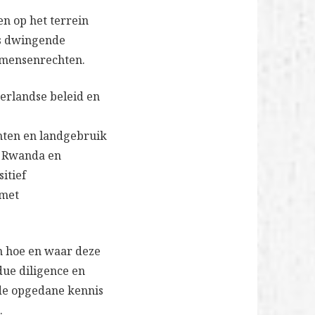
en op het terrein
us dwingende
 mensenrechten.
erlandse beleid en
chten en landgebruik
, Rwanda en
itief
 met
n hoe en waar deze
due diligence en
de opgedane kennis
.