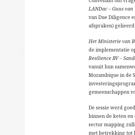
Convenant om vragen
LANDac – Guus van
van Due Diligence e
afspraken) gelieer
Het Ministerie van B
de implementatie 
Resilience BV – Sand
vanuit hun samenwe
Mozambique in de Si
investeringsprogra
gemeenschappen voo
De sessie werd goed
binnen de keten en 
sector mapping zul
met betrekking tot 