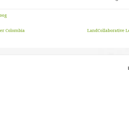
oog
der Colombia
LandCollaborative Le