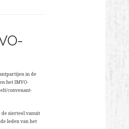
MVO-
ntpartijen in de
nen het IMVO-
eelt/convenant-
 de sierteel vanuit
 de leden van het